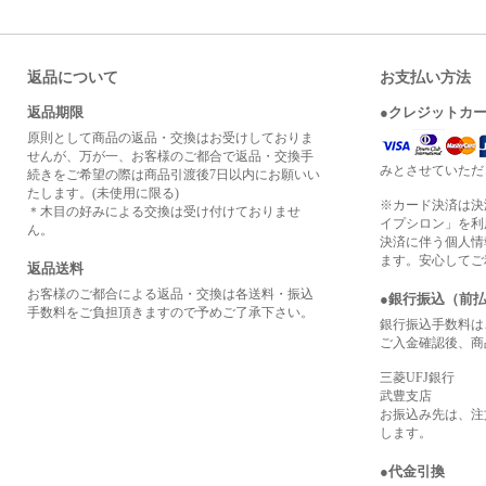
返品について
お支払い方法
返品期限
●クレジットカ
原則として商品の返品・交換はお受けしておりま
せんが、万が一、お客様のご都合で返品・交換手
みとさせていただ
続きをご希望の際は商品引渡後7日以内にお願いい
たします。(未使用に限る)
※カード決済は決
＊木目の好みによる交換は受け付けておりませ
イプシロン」を利
ん。
決済に伴う個人情
ます。安心してご
返品送料
お客様のご都合による返品・交換は各送料・振込
●銀行振込（前
手数料をご負担頂きますので予めご了承下さい。
銀行振込手数料は
ご入金確認後、商
三菱UFJ銀行
武豊支店
お振込み先は、注
します。
●代金引換