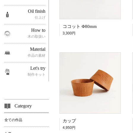
Oil finish
仕上げ
ココット Φ80mm
How to
3,300円
木の取扱い
Material
作品の素材
Let's try
制作キット
Category
全ての作品
カップ
4,950円