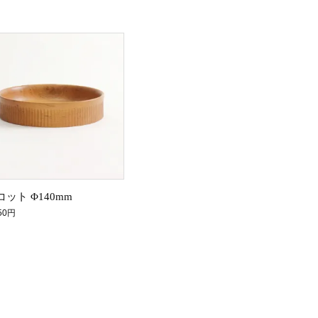
コット Φ140mm
950円