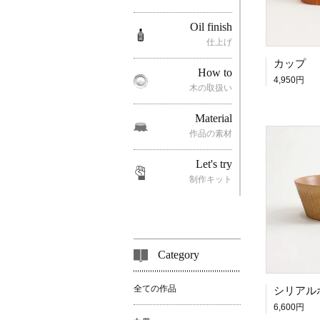
Oil finish
仕上げ
カップ
How to
4,950円
木の取扱い
Material
作品の素材
Let's try
制作キット
Category
全ての作品
シリアルボ
6,600円