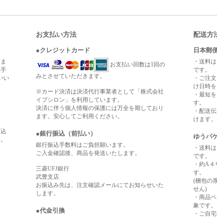
お支払い方法
配送方
●クレジットカード
日本郵便
りま
・送料は
お支払い回数は1回の
換手
です。
みとさせていただきます。
いい
・ご注文
け日時を
※カード決済は決済代行事業者として「株式会社
せ
・最短を
イプシロン」を利用しています。
す。
決済に伴う個人情報の保護には万全を期しており
・配送伝
ます。安心してご利用ください。
けます。
振込
●銀行振込（前払い）
ゆうパケ
い。
銀行振込手数料はご負担願います。
・送料は
ご入金確認後、商品を発送いたします。
です。
・約A４
三菱UFJ銀行
す。
武豊支店
(梱包の
お振込み先は、注文確認メールにてお知らせいた
せん)
します。
・商品ペ
象です。
●代金引換
・ご自宅