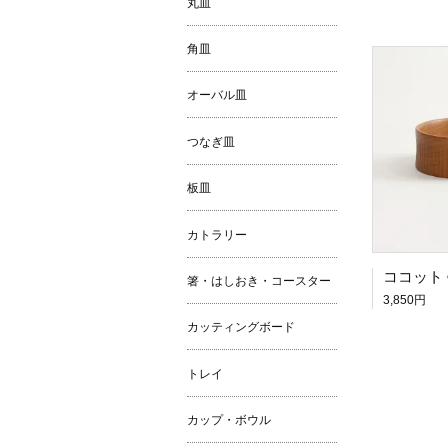
丸皿
角皿
オーバル皿
つなぎ皿
板皿
カトラリー
ココット 
箸・はしおき・コースター
3,850円
カッティングボード
トレイ
カップ・ボウル