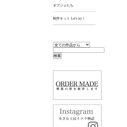
オブジェたち
制作キット Let’s try！