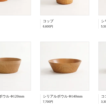
コップ
シ
6,600円
5,
ウル Φ120mm
シリアルボウル Φ140mm
コ
7,700円
3,