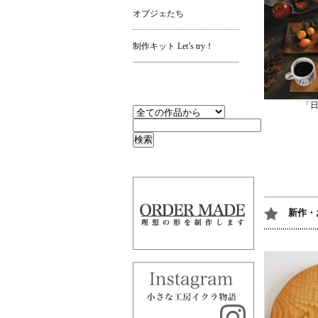
オブジェたち
制作キット Let’s try！
「
新作・