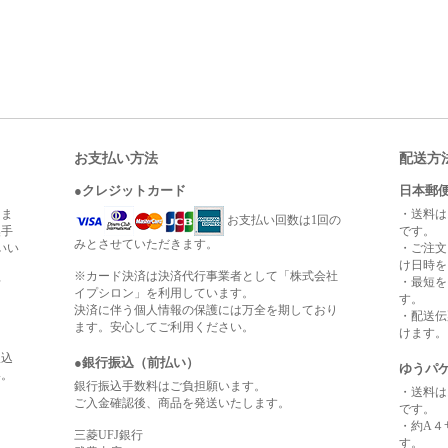
お支払い方法
配送方
●クレジットカード
日本郵便
りま
・送料は
お支払い回数は1回の
換手
です。
みとさせていただきます。
いい
・ご注文
け日時を
※カード決済は決済代行事業者として「株式会社
せ
・最短を
イプシロン」を利用しています。
す。
決済に伴う個人情報の保護には万全を期しており
・配送伝
ます。安心してご利用ください。
けます。
振込
●銀行振込（前払い）
ゆうパケ
い。
銀行振込手数料はご負担願います。
・送料は
ご入金確認後、商品を発送いたします。
です。
・約A４
三菱UFJ銀行
す。