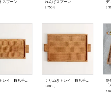
トスプーン
れんげスプーン
デ
2,750円
3,
くりぬきトレイ 持ち手付 小
くりぬきトレイ 持ち手付 中
制
「
8,800円
6,