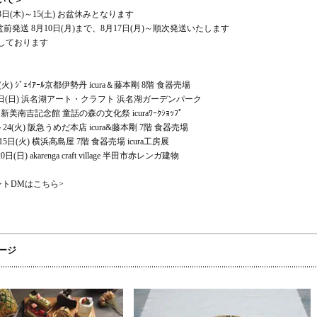
いて＞
日(木)～15(土) お盆休みとなります
盆前発送 8月10日(月)まで、8月17日(月)～順次発送いたします
しております
(火) ｼﾞｪｲｱｰﾙ京都伊勢丹 icura＆藤本剛 8階 食器売場
),4日(日) 浜名湖アート・クラフト 浜名湖ガーデンパーク
 新美南吉記念館 童話の森の文化祭 icuraﾜｰｸｼｮｯﾌﾟ
～24(火) 阪急うめだ本店 icura&藤本剛 7階 食器売場
15日(火) 横浜高島屋 7階 食器売場 icura工房展
0日(日) akarenga craft village 半田市赤レンガ建物
ントDMはこちら>
ージ