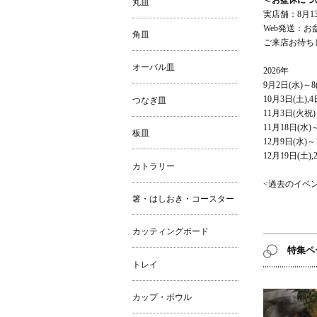
＜お盆休につ
丸皿
実店舗：8月13
Web発送：お
角皿
ご来店お待ち
オーバル皿
2026年
9月2日(水)～8
10月3日(土
つなぎ皿
11月3日(火祝)
11月18日(水)
板皿
12月9日(水)～
12月19日(土),2
カトラリー
<過去のイベ
箸・はしおき・コースター
カッティングボード
特集ペ
トレイ
カップ・ボウル