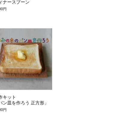
ィナースプーン
300円
作キット
パン皿を作ろう 正方形」
600円