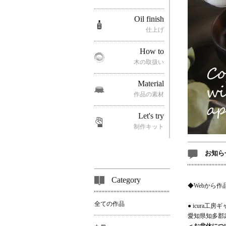
Oil finish
仕上げ
How to
木の取扱い
Material
作品の素材
Let's try
制作キット
お知ら
Category
◆Webから
全ての作品
● icura工房ギ
愛知県知多郡武