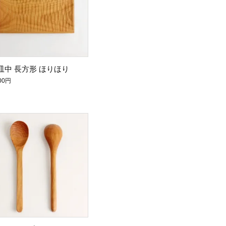
皿中 長方形 ほりほり
700円