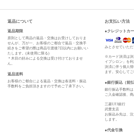
返品について
お支払い方法
返品期限
●クレジットカ
原則として商品の返品・交換はお受けしておりま
せんが、万が一、お客様のご都合で返品・交換手
みとさせていただ
続きをご希望の際は商品引渡後7日以内にお願いい
たします。(未使用に限る)
※カード決済は決
＊木目の好みによる交換は受け付けておりませ
イプシロン」を利
ん。
決済に伴う個人情
ます。安心してご
返品送料
お客様のご都合による返品・交換は各送料・振込
●銀行振込（前
手数料をご負担頂きますので予めご了承下さい。
銀行振込手数料は
ご入金確認後、商
三菱UFJ銀行
武豊支店
お振込み先は、注
します。
●代金引換