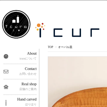
TOP
>
オーバル皿
About
icuraについて
Contact
お問い合わせ
Real shop
店舗のご案内
Hand carved
ほりほり