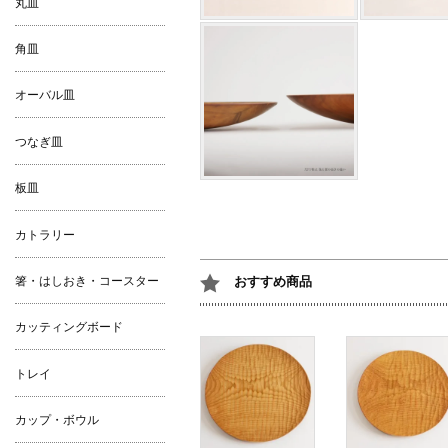
丸皿
角皿
オーバル皿
つなぎ皿
板皿
カトラリー
箸・はしおき・コースター
おすすめ商品
カッティングボード
トレイ
カップ・ボウル