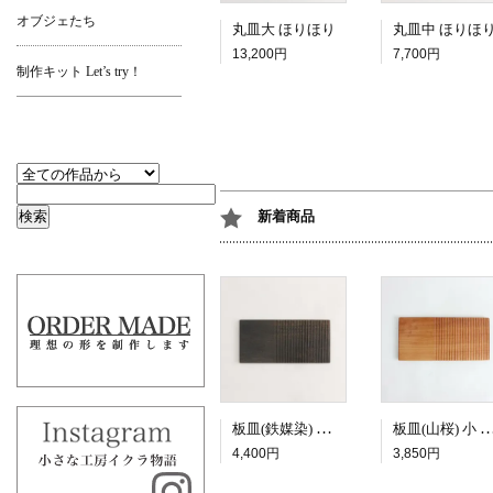
オブジェたち
丸皿大 ほりほり
丸皿中 ほりほ
13,200円
7,700円
制作キット Let’s try！
新着商品
板皿(鉄媒染) 小 二面
板皿(山桜) 小
4,400円
3,850円