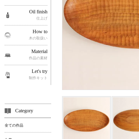
Oil finish
仕上げ
How to
木の取扱い
Material
作品の素材
Let's try
制作キット
Category
全ての作品