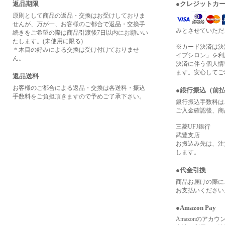
返品期限
●クレジットカ
原則として商品の返品・交換はお受けしておりま
せんが、万が一、お客様のご都合で返品・交換手
みとさせていただ
続きをご希望の際は商品引渡後7日以内にお願いい
たします。(未使用に限る)
※カード決済は決
＊木目の好みによる交換は受け付けておりませ
イプシロン」を利
ん。
決済に伴う個人情
ます。安心してご
返品送料
お客様のご都合による返品・交換は各送料・振込
●銀行振込（前
手数料をご負担頂きますので予めご了承下さい。
銀行振込手数料は
ご入金確認後、商
三菱UFJ銀行
武豊支店
お振込み先は、注
します。
●代金引換
商品お届けの際に
お支払いください
●Amazon Pay
Amazonのアカ