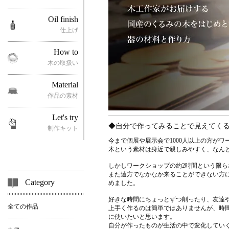
Oil finish
仕上げ
How to
木の取扱い
Material
作品の素材
Let's try
◆自分で作ってみることで見えてく
制作キット
今まで個展や展示会で1000人以上の方が
木という素材は身近で親しみやすく、なん
しかしワークショップの約2時間という限
また遠方でなかなか来ることができない方
Category
めました。
好きな時間にちょっとずつ削ったり、友達
全ての作品
上手く作るのは簡単ではありませんが、時
に使いたいと思います。
自分が作ったものが生活の中で変化してい