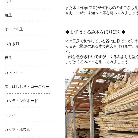
丸皿
また木工作家(プロ)が作るもののすごさも
さあ、一緒に未知への扉を開いてみましょ
角皿
オーバル皿
◆まずはくるみ木をほりほり◆
icura工房で制作している器は山桜ですが
つなぎ皿
くるみは堅さのある木で家具も作れます。
す。
山桜は色がきれいですが、くるみよりも堅
板皿
まずはくるみの木を彫ってみましょう。
カトラリー
箸・はしおき・コースター
カッティングボード
トレイ
カップ・ボウル