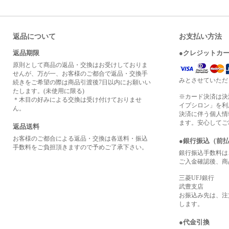
返品について
お支払い方法
返品期限
●クレジットカ
原則として商品の返品・交換はお受けしておりま
せんが、万が一、お客様のご都合で返品・交換手
みとさせていただ
続きをご希望の際は商品引渡後7日以内にお願いい
たします。(未使用に限る)
※カード決済は決
＊木目の好みによる交換は受け付けておりませ
イプシロン」を利
ん。
決済に伴う個人情
ます。安心してご
返品送料
お客様のご都合による返品・交換は各送料・振込
●銀行振込（前
手数料をご負担頂きますので予めご了承下さい。
銀行振込手数料は
ご入金確認後、商
三菱UFJ銀行
武豊支店
お振込み先は、注
します。
●代金引換