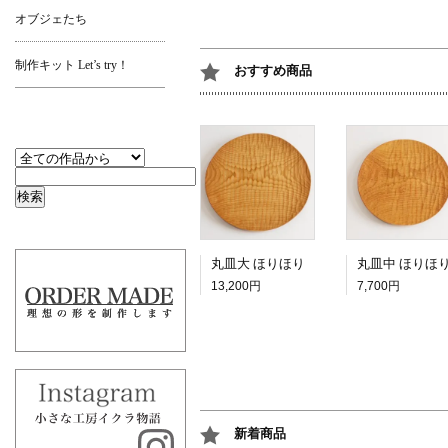
オブジェたち
制作キット Let’s try！
おすすめ商品
丸皿大 ほりほり
丸皿中 ほりほ
13,200円
7,700円
新着商品