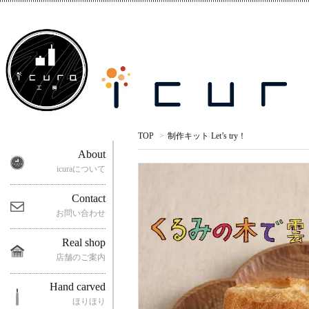
TOP
>
制作キット Let’s try！
About
icuraについて
Contact
お問い合わせ
Real shop
店舗のご案内
Hand carved
ほりほり