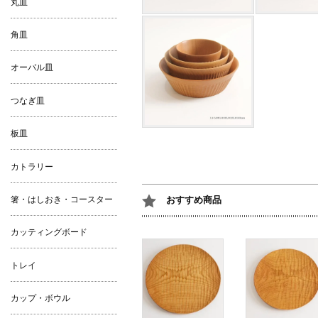
丸皿
角皿
オーバル皿
つなぎ皿
板皿
カトラリー
箸・はしおき・コースター
おすすめ商品
カッティングボード
トレイ
カップ・ボウル