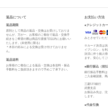
返品について
お支払い方法
返品期限
●クレジットカ
原則として商品の返品・交換はお受けしておりま
せんが、万が一、お客様のご都合で返品・交換手
みとさせていただ
続きをご希望の際は商品引渡後7日以内にお願いい
たします。(未使用に限る)
※カード決済は決
＊木目の好みによる交換は受け付けておりませ
イプシロン」を利
ん。
決済に伴う個人情
ます。安心してご
返品送料
お客様のご都合による返品・交換は各送料・振込
●銀行振込（前
手数料をご負担頂きますので予めご了承下さい。
銀行振込手数料は
ご入金確認後、商
三菱UFJ銀行
武豊支店
お振込み先は、注
します。
●代金引換