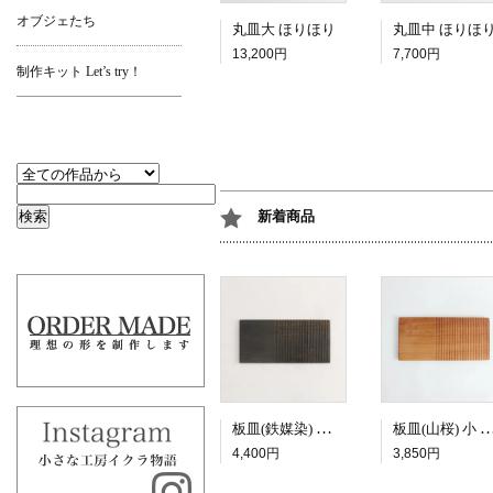
オブジェたち
丸皿大 ほりほり
丸皿中 ほりほ
13,200円
7,700円
制作キット Let’s try！
新着商品
板皿(鉄媒染) 小 二面
板皿(山桜) 小
4,400円
3,850円